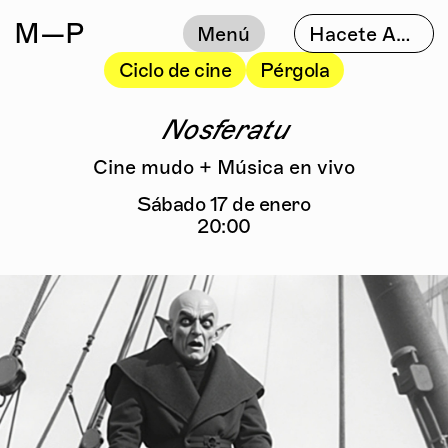
M
—P
Menú
Hacete Amigo
Ciclo de cine
Pérgola
Nosferatu
Cine mudo + Música en vivo
Sábado 17 de enero
20:00