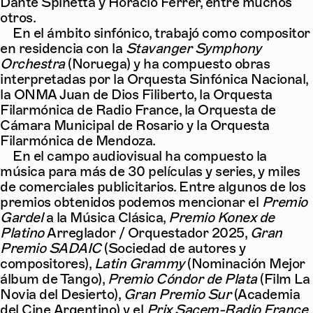
Dante Spinetta y Horacio Ferrer, entre muchos
otros.
En el ámbito sinfónico, trabajó como compositor
en residencia con la
Stavanger Symphony
Orchestra
(Noruega) y ha compuesto obras
interpretadas por la Orquesta Sinfónica Nacional,
la ONMA Juan de Dios Filiberto, la Orquesta
Filarmónica de Radio France, la Orquesta de
Cámara Municipal de Rosario y la Orquesta
Filarmónica de Mendoza.
En el campo audiovisual ha compuesto la
música para más de 30 películas y series, y miles
de comerciales publicitarios. Entre algunos de los
premios obtenidos podemos mencionar el
Premio
Gardel
a la Música Clásica,
Premio Konex de
Platino
Arreglador / Orquestador 2025,
Gran
Premio SADAIC
(Sociedad de autores y
compositores),
Latin Grammy
(Nominación Mejor
álbum de Tango),
Premio Cóndor de Plata
(Film La
Novia del Desierto),
Gran Premio Sur
(Academia
del Cine Argentino) y el
Prix Sacem-Radio France