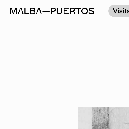
M
ALBA
—P
UERTOS
Visit