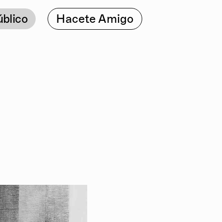
úblico
Hacete Amigo