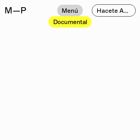
M
—P
Menú
Hacete Amigo
Documental