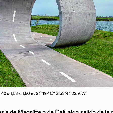
,40 x 4,53 x 4,60 m. 34°19’41.7”S 58°44’23.9”W
ía de Magritte o de Dalí, algo salido de la 