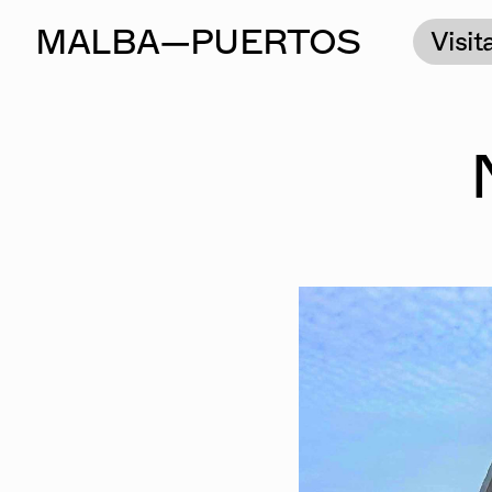
M
ALBA
—P
UERTOS
Visit