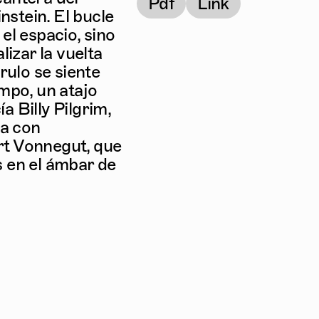
Pdf
Link
nstein. El bucle
el espacio, sino
izar la vuelta
rulo se siente
mpo, un atajo
 Billy Pilgrim,
la con
rt Vonnegut, que
 en el ámbar de