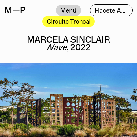
M
—P
Menú
Hacete Amigo
Circuito Troncal
MARCELA SINCLAIR
Nave
, 2022