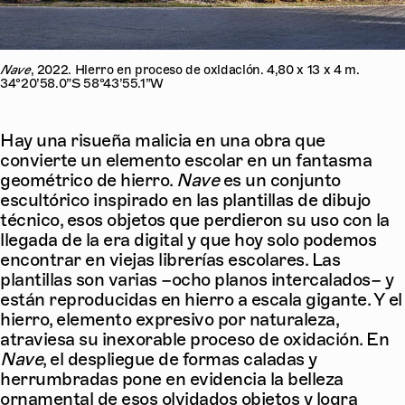
Nave
, 2022. Hierro en proceso de oxidación. 4,80 x 13 x 4 m.
34°20’58.0”S 58°43’55.1”W
Hay una risueña malicia en una obra que
convierte un elemento escolar en un fantasma
geométrico de hierro.
Nave
es un conjunto
escultórico inspirado en las plantillas de dibujo
técnico, esos objetos que perdieron su uso con la
llegada de la era digital y que hoy solo podemos
encontrar en viejas librerías escolares. Las
plantillas son varias –ocho planos intercalados– y
están reproducidas en hierro a escala gigante. Y el
hierro, elemento expresivo por naturaleza,
atraviesa su inexorable proceso de oxidación. En
Nave
, el despliegue de formas caladas y
herrumbradas pone en evidencia la belleza
ornamental de esos olvidados objetos y logra