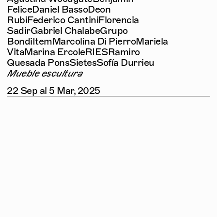
Felice
Daniel Basso
Deon
Rubi
Federico Cantini
Florencia
Sadir
Gabriel Chalabe
Grupo
Bondi
Item
Marcolina Di Pierro
Mariela
Vita
Marina Ercole
RIES
Ramiro
Quesada Pons
Sietes
Sofía Durrieu
Mueble escultura
22
Sep
al
5
Mar,
2025