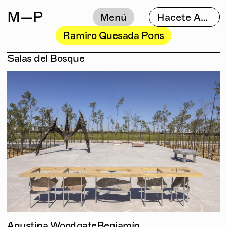
M
—P
Menú
Hacete Amigo
Ramiro Quesada Pons
Salas del Bosque
Agustina Woodgate
Benjamín